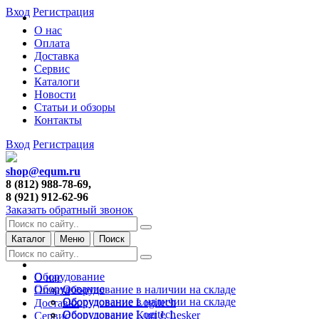
Вход
Регистрация
О нас
Оплата
Доставка
Сервис
Каталоги
Новости
Статьи и обзоры
Контакты
Вход
Регистрация
shop@equm.ru
8 (812) 988-78-69,
8 (921) 912-62-96
Заказать обратный звонок
Каталог
Меню
Поиск
Оборудование
О нас
Оборудование
Оборудование в наличии на складе
Оплата
Оборудование в наличии на складе
Оборудование Logitech
Доставка
Оборудование Logitech
Оборудование Kurt J. Lesker
Сервис