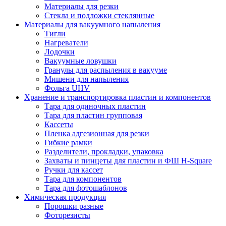
Материалы для резки
Стекла и подложки стеклянные
Материалы для вакуумного напыления
Тигли
Нагреватели
Лодочки
Вакуумные ловушки
Гранулы для распыления в вакууме
Мишени для напыления
Фольга UHV
Хранение и транспортировка пластин и компонентов
Тара для одиночных пластин
Тара для пластин групповая
Кассеты
Пленка адгезионная для резки
Гибкие рамки
Разделители, прокладки, упаковка
Захваты и пинцеты для пластин и ФШ H-Square
Ручки для кассет
Тара для компонентов
Тара для фотошаблонов
Химическая продукция
Порошки разные
Фоторезисты