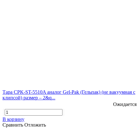
Тара CPK-ST-5510A аналог Gel-Pak (Гельпак) (не вакуумная с
клипсой) размер – 2&q...
Ожидается
В корзину
Сравнить
Отложить