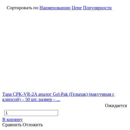
Сортировать по
Наименованию
Цене
Популярности
Тара CPK-VR-2A аналог Gel-Pak (Гельпак) (вакуумная с
клипсой) – 50 шт. размер – ...
Ожидается
В корзину
Сравнить
Отложить