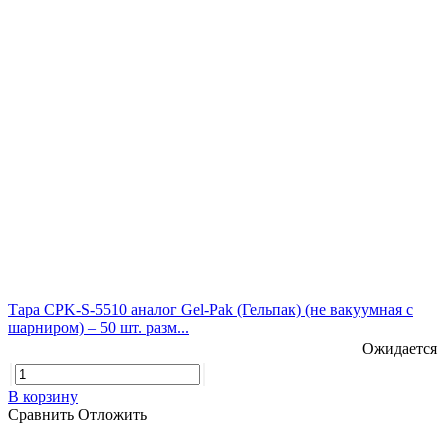
Тара CPK-S-5510 аналог Gel-Pak (Гельпак) (не вакуумная с
шарниром) – 50 шт. разм...
Ожидается
В корзину
Сравнить
Отложить