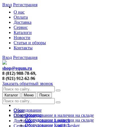
Вход
Регистрация
О нас
Оплата
Доставка
Сервис
Каталоги
Новости
Статьи и обзоры
Контакты
Вход
Регистрация
shop@equm.ru
8 (812) 988-78-69,
8 (921) 912-62-96
Заказать обратный звонок
Каталог
Меню
Поиск
Оборудование
О нас
Оборудование
Оборудование в наличии на складе
Оплата
Оборудование в наличии на складе
Оборудование Logitech
Доставка
Оборудование Logitech
Оборудование Kurt J. Lesker
Сервис