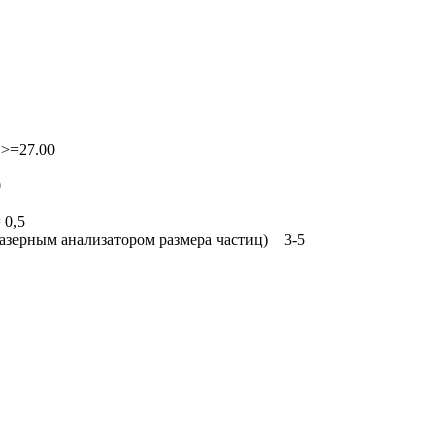
 >=27.00
0
 0,5
лазерным анализатором размера частиц) 3-5