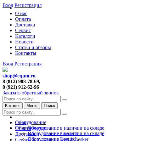
Вход
Регистрация
О нас
Оплата
Доставка
Сервис
Каталоги
Новости
Статьи и обзоры
Контакты
Вход
Регистрация
shop@equm.ru
8 (812) 988-78-69,
8 (921) 912-62-96
Заказать обратный звонок
Каталог
Меню
Поиск
Оборудование
О нас
Оборудование
Оборудование в наличии на складе
Оплата
Оборудование в наличии на складе
Оборудование Logitech
Доставка
Оборудование Logitech
Оборудование Kurt J. Lesker
Сервис