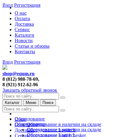
Вход
Регистрация
О нас
Оплата
Доставка
Сервис
Каталоги
Новости
Статьи и обзоры
Контакты
Вход
Регистрация
shop@equm.ru
8 (812) 988-78-69,
8 (921) 912-62-96
Заказать обратный звонок
Каталог
Меню
Поиск
Оборудование
О нас
Оборудование
Оборудование в наличии на складе
Оплата
Оборудование в наличии на складе
Оборудование Logitech
Доставка
Оборудование Logitech
Оборудование Kurt J. Lesker
Сервис