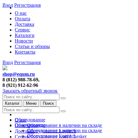
Вход
Регистрация
О нас
Оплата
Доставка
Сервис
Каталоги
Новости
Статьи и обзоры
Контакты
Вход
Регистрация
shop@equm.ru
8 (812) 988-78-69,
8 (921) 912-62-96
Заказать обратный звонок
Каталог
Меню
Поиск
Оборудование
О нас
Оборудование
Оборудование в наличии на складе
Оплата
Оборудование в наличии на складе
Оборудование Logitech
Доставка
Оборудование Logitech
Оборудование Kurt J. Lesker
Сервис