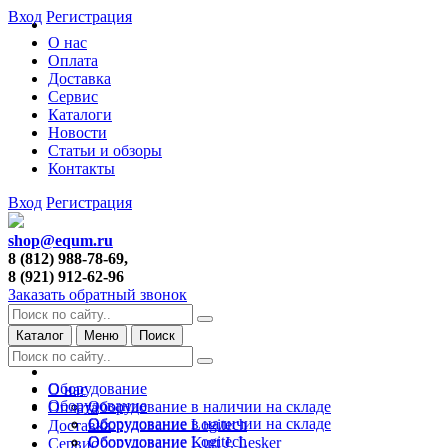
Вход
Регистрация
О нас
Оплата
Доставка
Сервис
Каталоги
Новости
Статьи и обзоры
Контакты
Вход
Регистрация
shop@equm.ru
8 (812) 988-78-69,
8 (921) 912-62-96
Заказать обратный звонок
Каталог
Меню
Поиск
Оборудование
О нас
Оборудование
Оборудование в наличии на складе
Оплата
Оборудование в наличии на складе
Оборудование Logitech
Доставка
Оборудование Logitech
Оборудование Kurt J. Lesker
Сервис